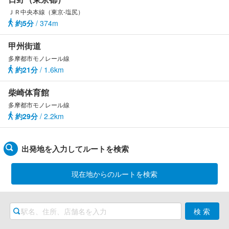
ＪＲ中央本線（東京-塩尻）
約5分
/ 374m
甲州街道
多摩都市モノレール線
約21分
/ 1.6km
柴崎体育館
多摩都市モノレール線
約29分
/ 2.2km
出発地を入力してルートを検索
現在地からのルートを検索