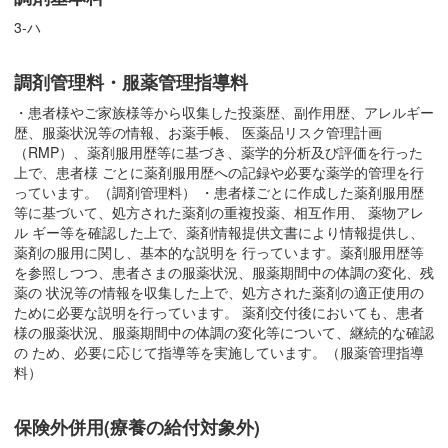
3-ハ
調剤管理料・服薬管理指導料
・患者様やご家族様等から収集した投薬歴、副作用歴、アレルギー
歴、服薬状況等の情報、お薬手帳、 医薬品リスク管理計画
（RMP）、薬剤服用歴等に基づき、薬学的分析及び評価を行った
上で、患者様 ごとに薬剤服用歴への記録や必要な薬学的管理を行
っています。（調剤管理料） ・患者様ごとに作成した薬剤服用歴
等に基づいて、処方された薬剤の重複投薬、相互作用、 薬物アレ
ル ギー等を確認した上で、薬剤情報提供文書により情報提供し、
薬剤の服用に関し、基本的な説明を 行っています。薬剤服用歴等
を参照しつつ、患者さまの服薬状況、服薬期間中の体調の変化、残
薬の 状況等の情報を収集した上で、処方された薬剤の適正使用の
ために必要な説明を行っています。 薬剤交付後においても、患者
様の服薬状況、服薬期間中の体調の変化等について、継続的な確認
の ため、必要に応じて指導等を実施しています。（服薬管理指導
料）
保険外併用(療養の給付対象外)