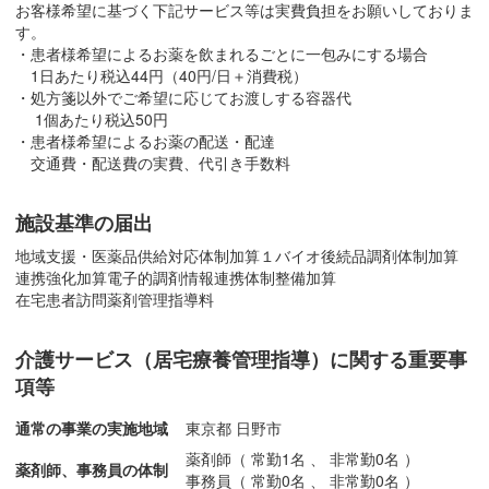
お客様希望に基づく下記サービス等は実費負担をお願いしておりま
す。
・患者様希望によるお薬を飲まれるごとに一包みにする場合
1日あたり税込44円（40円/日＋消費税）
・処方箋以外でご希望に応じてお渡しする容器代
1個あたり税込50円
・患者様希望によるお薬の配送・配達
交通費・配送費の実費、代引き手数料
施設基準の届出
地域支援・医薬品供給対応体制加算１
バイオ後続品調剤体制加算
連携強化加算
電子的調剤情報連携体制整備加算
在宅患者訪問薬剤管理指導料
介護サービス（居宅療養管理指導）に関する重要事
項等
通常の事業の実施地域
東京都 日野市
薬剤師（ 常勤1名 、 非常勤0名 ）
薬剤師、事務員の体制
事務員（ 常勤0名 、 非常勤0名 ）