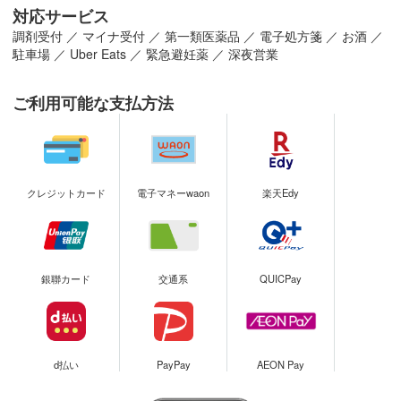
対応サービス
調剤受付
／
マイナ受付
／
第一類医薬品
／
電子処方箋
／
お酒
／
駐車場
／
Uber Eats
／
緊急避妊薬
／
深夜営業
ご利用可能な支払方法
クレジットカード
電子マネーwaon
楽天Edy
銀聯カード
交通系
QUICPay
d払い
PayPay
AEON Pay