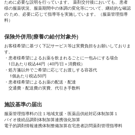
ために必要な説明を行っています。 薬剤交付後においても、患者
様の服薬状況、服薬期間中の体調の変化等について、継続的な確認
の ため、必要に応じて指導等を実施しています。（服薬管理指導
料）
保険外併用(療養の給付対象外)
お客様希望に基づく下記サービス等は実費負担をお願いしておりま
す。
・患者様希望によるお薬を飲まれるごとに一包みにする場合
1日あたり税込44円（40円/日＋消費税）
・処方箋以外でご希望に応じてお渡しする容器代
1個あたり税込50円
・患者様希望によるお薬の配送・配達
交通費・配送費の実費、代引き手数料
施設基準の届出
服薬管理指導料の注１
地域支援・医薬品供給対応体制加算１
バイオ後続品調剤体制加算
連携強化加算
電子的調剤情報連携体制整備加算
在宅患者訪問薬剤管理指導料